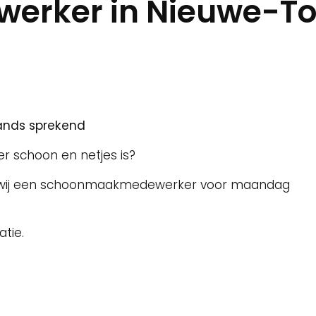
rker in Nieuwe-Ton
lands sprekend
eer schoon en netjes is?
n wij een schoonmaakmedewerker voor maandag
tie.