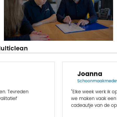
ulticlean
Joanna
Schoonmaakmede
sen. Tevreden
"Elke week werk ik 
litatief
we maken vaak een ge
cadeautje van de op