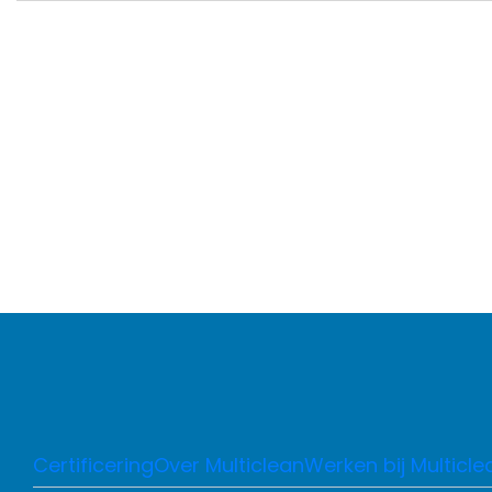
Certificering
Over Multiclean
Werken bij Multicle